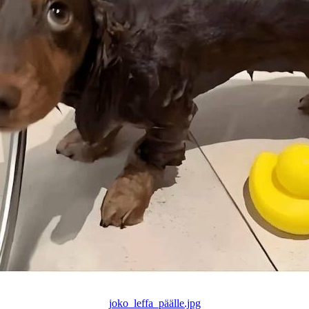
joko_leffa_päälle.jpg