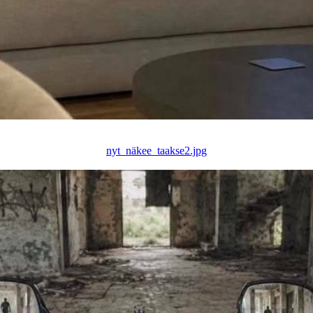
nyt_näkee_taakse2.jpg