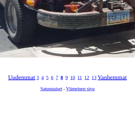
Uudemmat
Vanhemmat
3
4
5
6
7
8
9
10
11
12
13
Satunnaiset
-
Viimeinen sivu