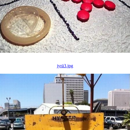
jyrä3.jpg