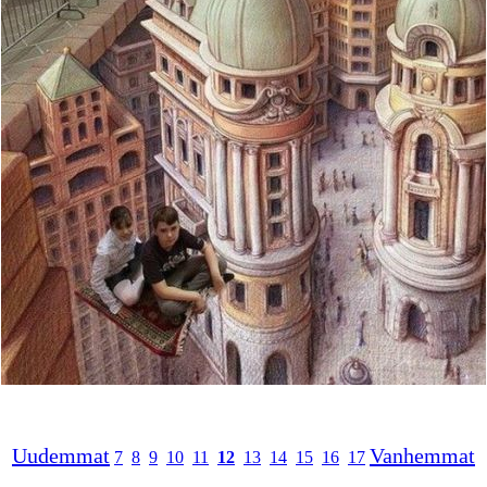
Uudemmat
Vanhemmat
7
8
9
10
11
12
13
14
15
16
17