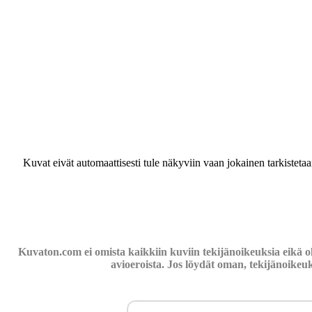
Kuvat eivät automaattisesti tule näkyviin vaan jokainen tarkisteta
Kuvaton.com ei omista kaikkiin kuviin tekijänoikeuksia eikä o
avioeroista. Jos löydät oman, tekijänoikeu