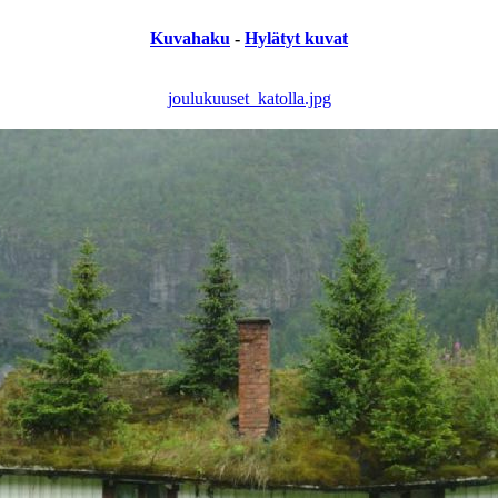
Kuvahaku
-
Hylätyt kuvat
joulukuuset_katolla.jpg