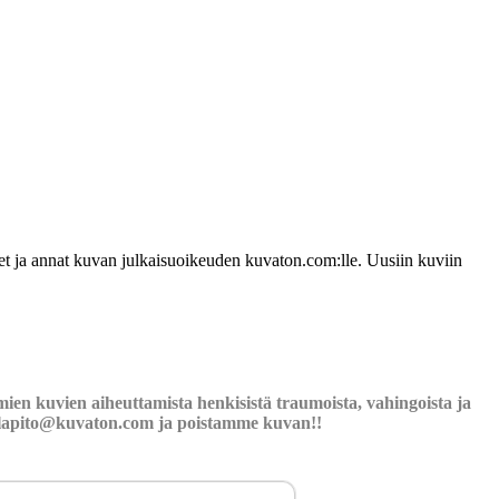
udet ja annat kuvan julkaisuoikeuden kuvaton.com:lle. Uusiin kuviin
ien kuvien aiheuttamista henkisistä traumoista, vahingoista ja
llapito@kuvaton.com
ja poistamme kuvan!!