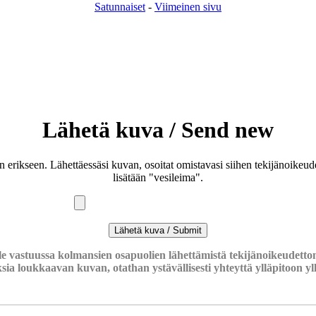
Satunnaiset
-
Viimeinen sivu
Lähetä kuva / Send new
an erikseen. Lähettäessäsi kuvan, osoitat omistavasi siihen tekijänoike
lisätään "vesileima".
le vastuussa kolmansien osapuolien lähettämistä tekijänoikeudettom
ksia loukkaavan kuvan, otathan ystävällisesti yhteyttä ylläpitoon
y