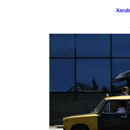
Kuvah