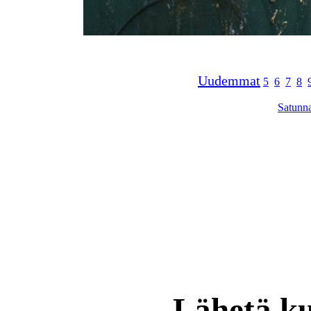
Uudemmat
5
6
7
8
Satunna
Lähetä ku