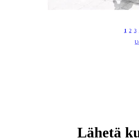
1
2
3
Uu
Lähetä ku