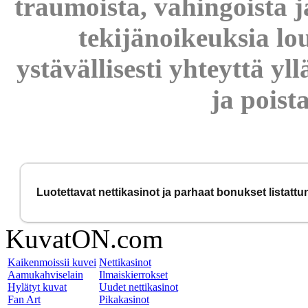
traumoista, vahingoista j
tekijänoikeuksia l
ystävällisesti yhteyttä yl
ja pois
Luotettavat nettikasinot ja parhaat bonukset listatt
KuvatON.com
Kaikenmoissii kuvei
Nettikasinot
Aamukahviselain
Ilmaiskierrokset
Hylätyt kuvat
Uudet nettikasinot
Fan Art
Pikakasinot