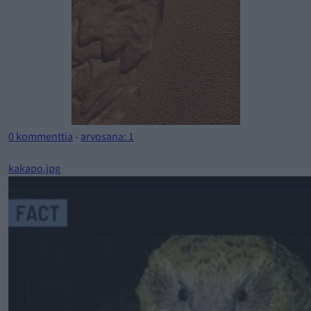
0 kommenttia
-
arvosana: 1
kakapo.jpg