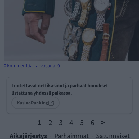
0 kommenttia
-
arvosana: 0
Luotettavat nettikasinot ja parhaat bonukset
listattuna yhdessä paikassa.
KasinoRanking
1
2
3
4
5
6
>
Aikajärjestys
Parhaimmat
Satunnaiset
-
-