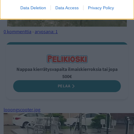
Data Deletion
Data Access
Privacy Policy
0 kommenttia
-
arvosana: 1
Nappaa kierrätysvapaita ilmaiskierroksia tai jopa
500€
PELAA
looongscooter.jpg