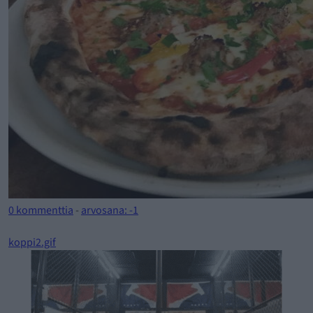
0 kommenttia
-
arvosana: -1
koppi2.gif