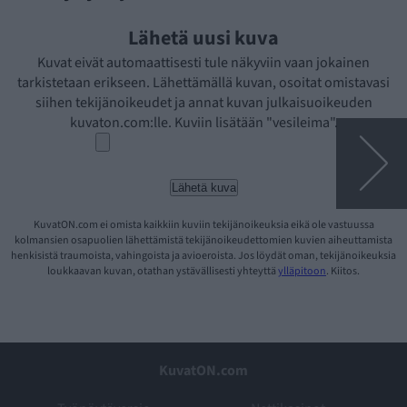
Lähetä uusi kuva
Kuvat eivät automaattisesti tule näkyviin vaan jokainen
tarkistetaan erikseen. Lähettämällä kuvan, osoitat omistavasi
siihen tekijänoikeudet ja annat kuvan julkaisuoikeuden
kuvaton.com:lle. Kuviin lisätään "vesileima".
KuvatON.com ei omista kaikkiin kuviin tekijänoikeuksia eikä ole vastuussa
kolmansien osapuolien lähettämistä tekijänoikeudettomien kuvien aiheuttamista
henkisistä traumoista, vahingoista ja avioeroista. Jos löydät oman, tekijänoikeuksia
loukkaavan kuvan, otathan ystävällisesti yhteyttä
ylläpitoon
. Kiitos.
KuvatON.com