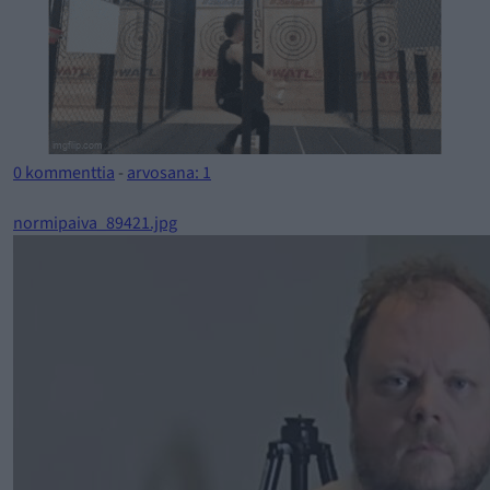
0 kommenttia
-
arvosana: 1
normipaiva_89421.jpg