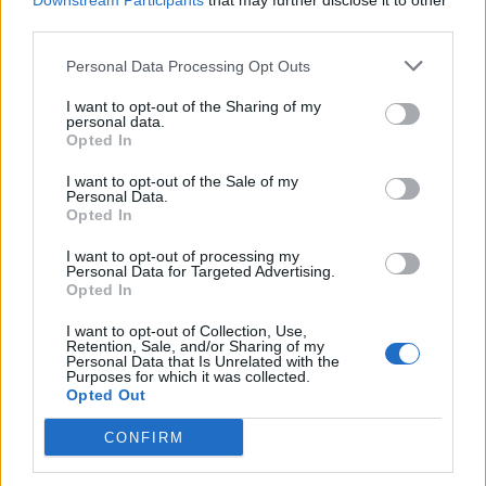
Downstream Participants
that may further disclose it to other
third parties.
Personal Data Processing Opt Outs
I want to opt-out of the Sharing of my
personal data.
Opted In
I want to opt-out of the Sale of my
0 kommenttia
-
arvosana: 1
Personal Data.
Opted In
meinas_lähtee_käsistä.gif
I want to opt-out of processing my
Personal Data for Targeted Advertising.
Opted In
I want to opt-out of Collection, Use,
Retention, Sale, and/or Sharing of my
Personal Data that Is Unrelated with the
Purposes for which it was collected.
Opted Out
CONFIRM