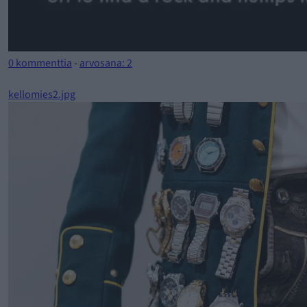
0 kommenttia
-
arvosana: 2
kellomies2.jpg