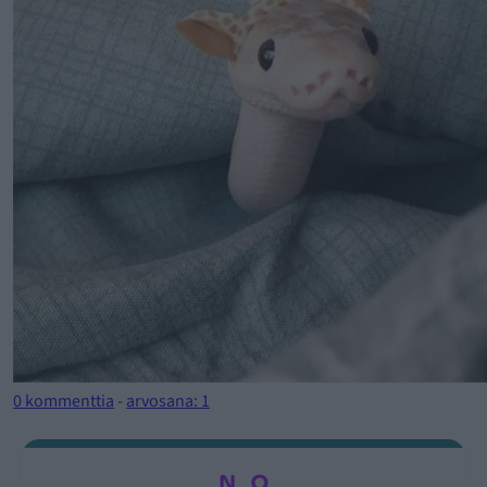
0 kommenttia
-
arvosana: 1