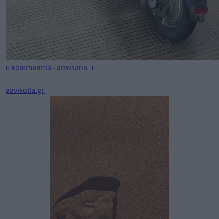
0 kommenttia
-
arvosana: 1
aavikolla.gif