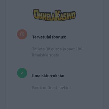
ⓘ
Tervetulaisbonus:
Talleta 30 euroa ja saat 100
ilmaiskierrosta
✓
Ilmaiskierroksia:
Book of Dead -peliin!
PELAA ›