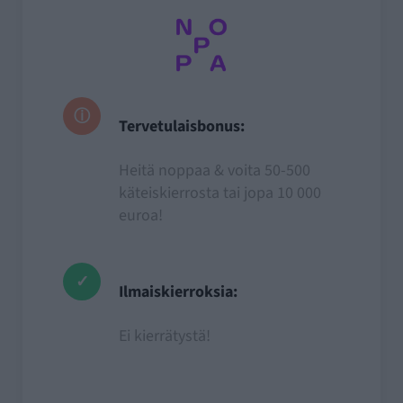
ⓘ
Tervetulaisbonus:
Heitä noppaa & voita 50-500
käteiskierrosta tai jopa 10 000
euroa!
✓
Ilmaiskierroksia:
Ei kierrätystä!
PELAA ›