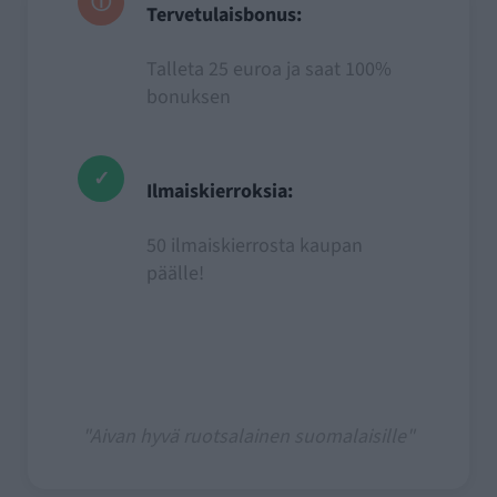
ⓘ
Tervetulaisbonus:
Talleta 25 euroa ja saat 100%
bonuksen
✓
Ilmaiskierroksia:
50 ilmaiskierrosta kaupan
päälle!
PELAA ›
"Aivan hyvä ruotsalainen suomalaisille"