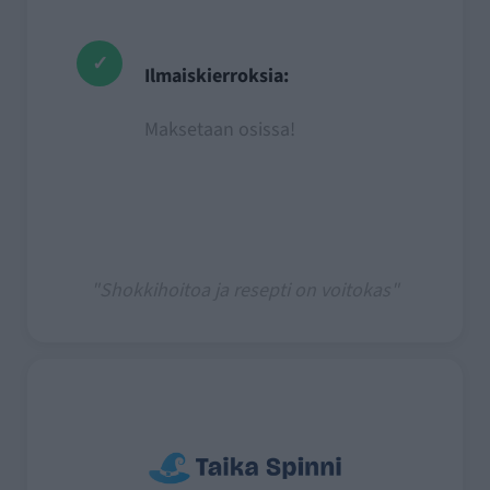
✓
Ilmaiskierroksia:
Maksetaan osissa!
PELAA ›
"Shokkihoitoa ja resepti on voitokas"