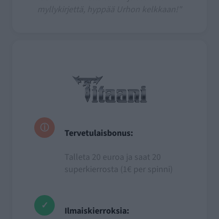
myllykirjettä, hyppää Urhon kelkkaan!"
ⓘ
Tervetulaisbonus:
Talleta 20 euroa ja saat 20
superkierrosta (1€ per spinni)
✓
Ilmaiskierroksia: