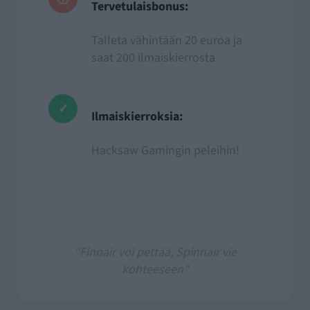
Tervetulaisbonus:
Talleta vähintään 20 euroa ja
saat 200 ilmaiskierrosta
✓
Ilmaiskierroksia:
Hacksaw Gamingin peleihin!
PELAA ›
"Finnair voi pettää, Spinnair vie
kohteeseen"