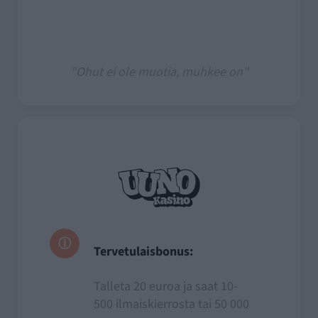
PELAA ›
"Ohut ei ole muotia, muhkee on"
ⓘ
Tervetulaisbonus:
Talleta 20 euroa ja saat 10-
500 ilmaiskierrosta tai 50 000