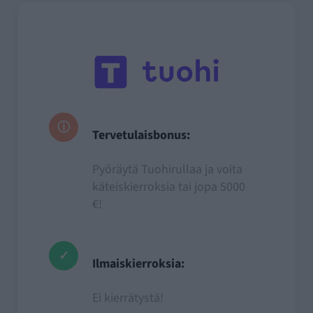
ⓘ
Tervetulaisbonus:
Pyöräytä Tuohirullaa ja voita
käteiskierroksia tai jopa 5000
€!
✓
Ilmaiskierroksia:
Ei kierrätystä!