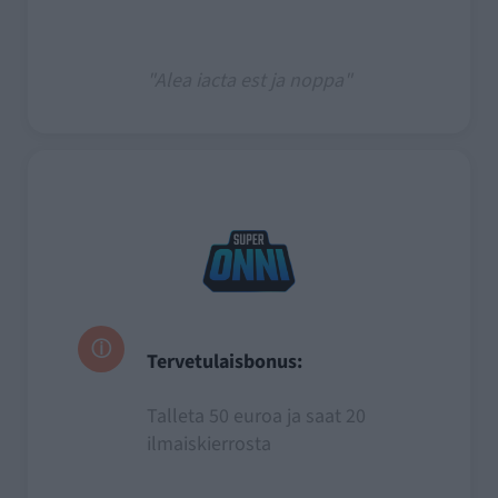
"Alea iacta est ja noppa"
ⓘ
Tervetulaisbonus:
Talleta 50 euroa ja saat 20
ilmaiskierrosta