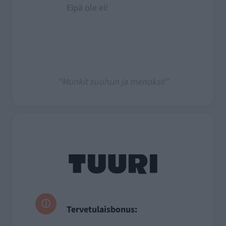
Eipä ole ei!
PELAA ›
"Munkit suuhun ja menoksi!"
ⓘ
Tervetulaisbonus: