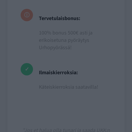
ⓘ
Tervetulaisbonus:
100% bonus 500€ asti ja
erikoisetuna pyöräytys
Urhopyörässä!
✓
Ilmaiskierroksia:
Käteiskierroksia saatavilla!
PELAA ›
"Jos et halua olla tunari ja saada UKK:n