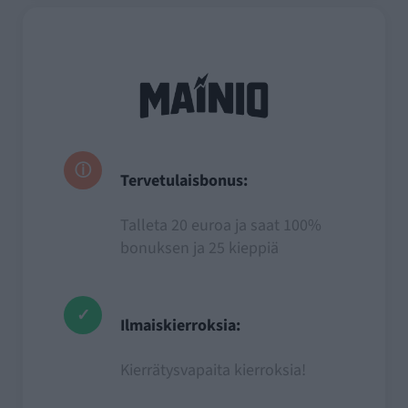
ⓘ
Tervetulaisbonus:
Talleta 20 euroa ja saat 100%
bonuksen ja 25 kieppiä
✓
Ilmaiskierroksia:
Kierrätysvapaita kierroksia!