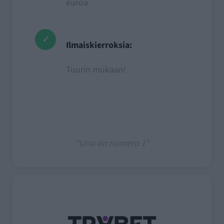
euroa
✓
Ilmaiskierroksia:
Tuurin mukaan!
PELAA ›
"Uno on numero 1"