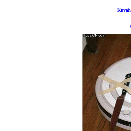
Kuvah