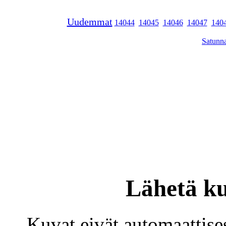
Uudemmat
14044
14045
14046
14047
140
Satunna
Lähetä ku
Kuvat eivät automaattise