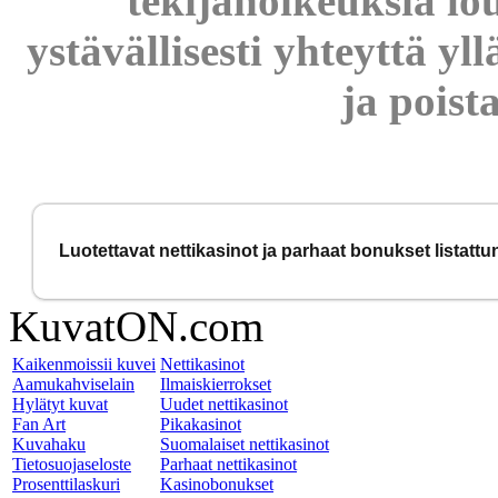
tekijänoikeuksia l
ystävällisesti yhteyttä yl
ja pois
Luotettavat nettikasinot ja parhaat bonukset listatt
KuvatON.com
Kaikenmoissii kuvei
Nettikasinot
Aamukahviselain
Ilmaiskierrokset
Hylätyt kuvat
Uudet nettikasinot
Fan Art
Pikakasinot
Kuvahaku
Suomalaiset nettikasinot
Tietosuojaseloste
Parhaat nettikasinot
Prosenttilaskuri
Kasinobonukset