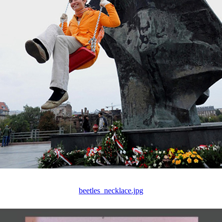
beetles_necklace.jpg