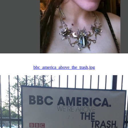
bbc_america_above_the_trash.jpg