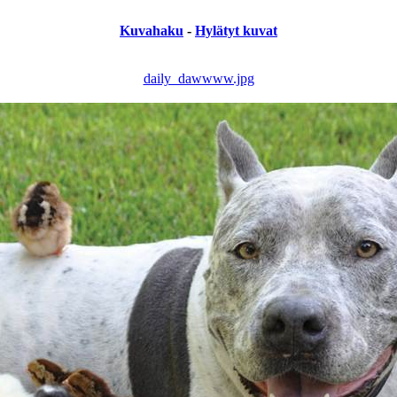
Kuvahaku
-
Hylätyt kuvat
daily_dawwww.jpg