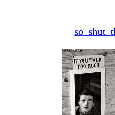
so_shut_t