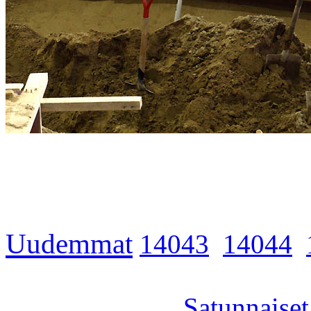
Uudemmat
14043
14044
Satunnaiset