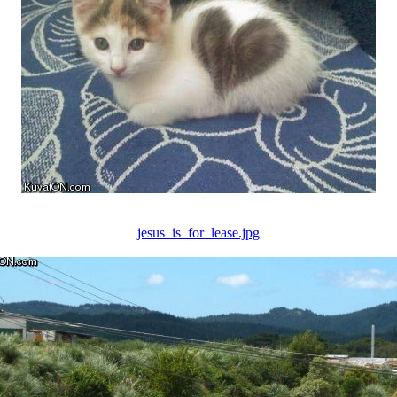
jesus_is_for_lease.jpg