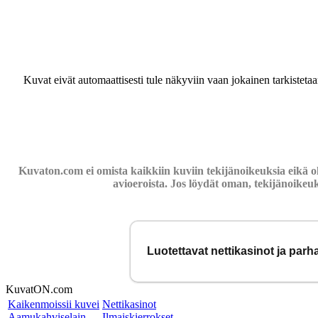
Kuvat eivät automaattisesti tule näkyviin vaan jokainen tarkisteta
Kuvaton.com ei omista kaikkiin kuviin tekijänoikeuksia eikä o
avioeroista. Jos löydät oman, tekijänoikeu
Luotettavat nettikasinot ja par
KuvatON.com
Kaikenmoissii kuvei
Nettikasinot
Aamukahviselain
Ilmaiskierrokset