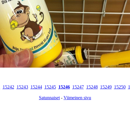
1
15242
15243
15244
15245
15246
15247
15248
15249
15250
Satunnaiset
-
Viimeinen sivu