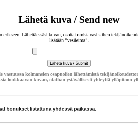
Lähetä kuva / Send new
an erikseen. Lähettäessäsi kuvan, osoitat omistavasi siihen tekijänoike
lisätään "vesileima".
le vastuussa kolmansien osapuolien lähettämistä tekijänoikeudettom
ksia loukkaavan kuvan, otathan ystävällisesti yhteyttä ylläpitoon
y
haat bonukset listattuna yhdessä paikassa.