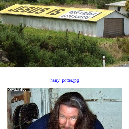
hairy_potter.jpg