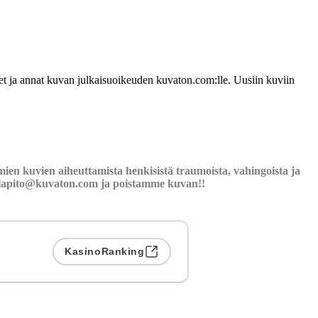
udet ja annat kuvan julkaisuoikeuden kuvaton.com:lle. Uusiin kuviin
ien kuvien aiheuttamista henkisistä traumoista, vahingoista ja
llapito@kuvaton.com
ja poistamme kuvan!!
KasinoRanking