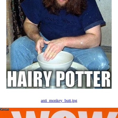
anti_monkey_butt.jpg