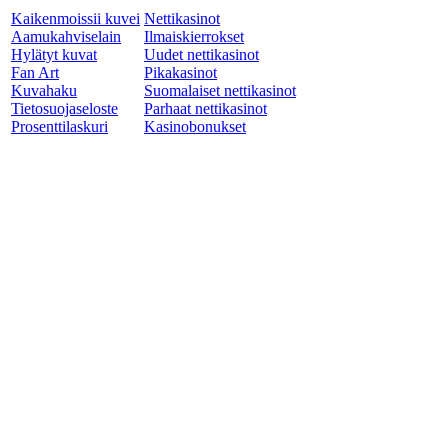
Kaikenmoissii kuvei
Nettikasinot
Aamukahviselain
Ilmaiskierrokset
Hylätyt kuvat
Uudet nettikasinot
Fan Art
Pikakasinot
Kuvahaku
Suomalaiset nettikasinot
Tietosuojaseloste
Parhaat nettikasinot
Prosenttilaskuri
Kasinobonukset