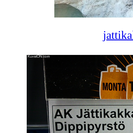
jattik