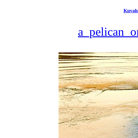
Kuvah
a_pelican_o