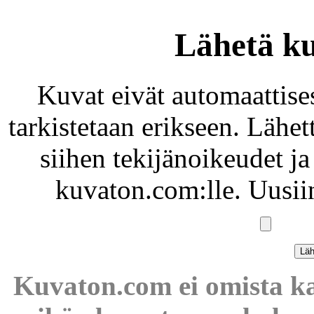
Lähetä ku
Kuvat eivät automaattise
tarkistetaan erikseen. Lähet
siihen tekijänoikeudet j
kuvaton.com:lle. Uusiin
Kuvaton.com ei omista ka