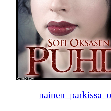
nainen_parkissa_