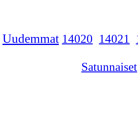
Uudemmat
14020
14021
Satunnaiset