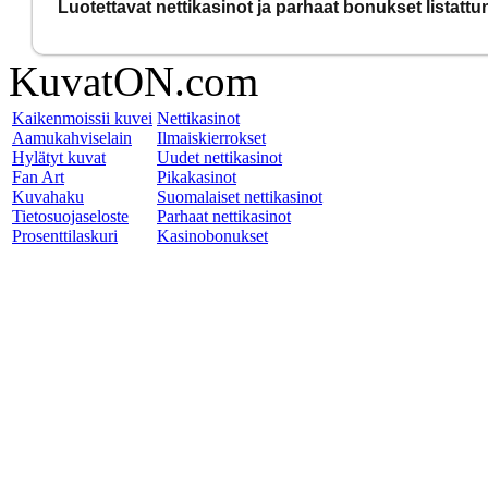
Luotettavat nettikasinot ja parhaat bonukset listatt
KuvatON.com
Kaikenmoissii kuvei
Nettikasinot
Aamukahviselain
Ilmaiskierrokset
Hylätyt kuvat
Uudet nettikasinot
Fan Art
Pikakasinot
Kuvahaku
Suomalaiset nettikasinot
Tietosuojaseloste
Parhaat nettikasinot
Prosenttilaskuri
Kasinobonukset