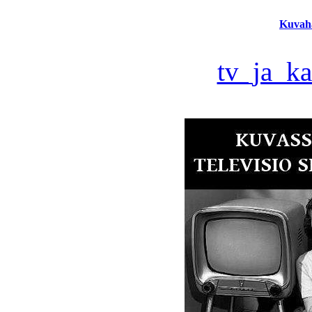
Kuvah
tv_ja_ka