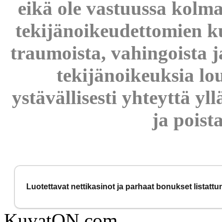
eikä ole vastuussa kolma
tekijänoikeudettomien ku
traumoista, vahingoista j
tekijänoikeuksia l
ystävällisesti yhteyttä yl
ja pois
Luotettavat nettikasinot ja parhaat bonukset listatt
KuvatON.com