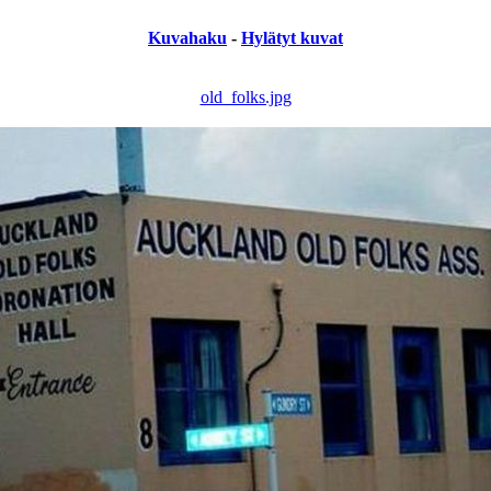
Kuvahaku
-
Hylätyt kuvat
old_folks.jpg