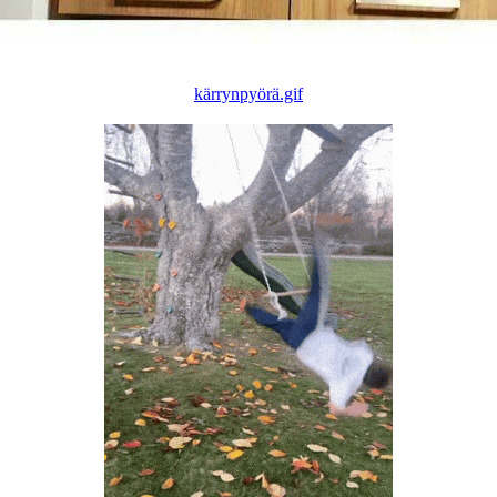
kärrynpyörä.gif