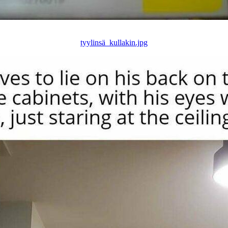
tyylinsä_kullakin.jpg