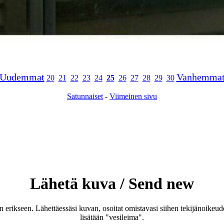
Uudemmat
Vanhemma
20
21
22
23
24
25
26
27
28
29
30
Satunnaiset
-
Viimeinen sivu
Lähetä kuva / Send new
an erikseen. Lähettäessäsi kuvan, osoitat omistavasi siihen tekijänoike
lisätään "vesileima".