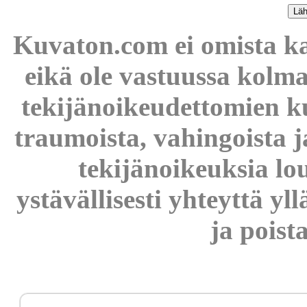
Kuvaton.com ei omista ka
eikä ole vastuussa kolma
tekijänoikeudettomien ku
traumoista, vahingoista j
tekijänoikeuksia l
ystävällisesti yhteyttä yl
ja pois