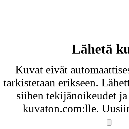
Lähetä ku
Kuvat eivät automaattise
tarkistetaan erikseen. Lähet
siihen tekijänoikeudet j
kuvaton.com:lle. Uusiin