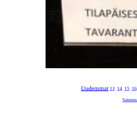
Uudemmat
13
14
15
16
Satunna