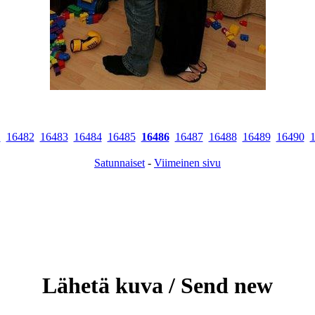
1
16482
16483
16484
16485
16486
16487
16488
16489
16490
Satunnaiset
-
Viimeinen sivu
Lähetä kuva / Send new