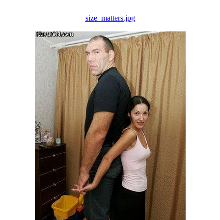
size_matters.jpg