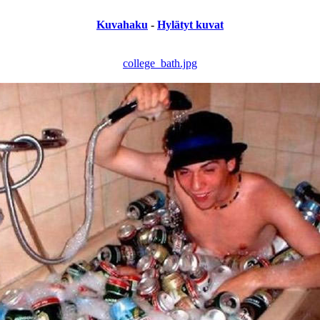
Kuvahaku
-
Hylätyt kuvat
college_bath.jpg