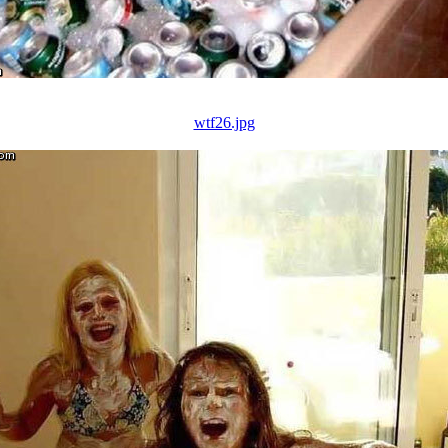
wtf26.jpg