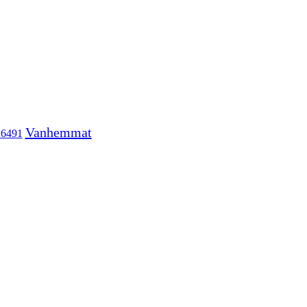
Vanhemmat
16491