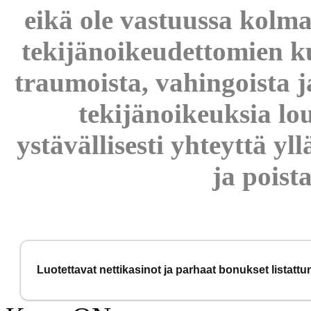
eikä ole vastuussa kolma
tekijänoikeudettomien ku
traumoista, vahingoista j
tekijänoikeuksia l
ystävällisesti yhteyttä yl
ja pois
Luotettavat nettikasinot ja parhaat bonukset listatt