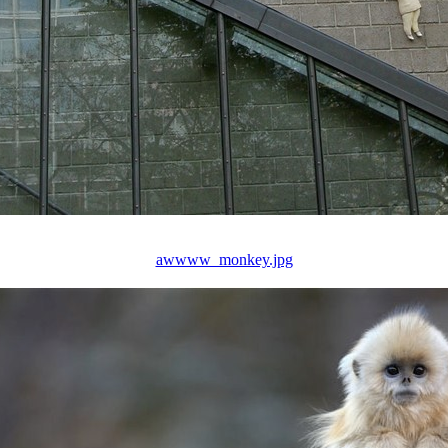
awwww_monkey.jpg