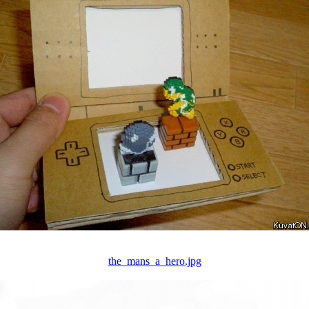
the_mans_a_hero.jpg