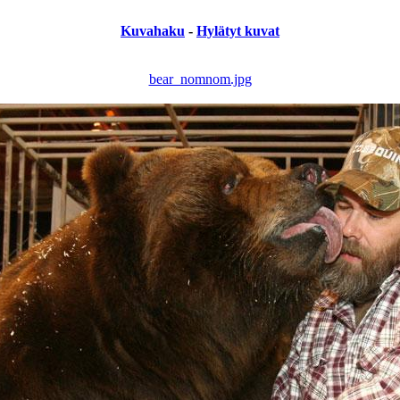
Kuvahaku
-
Hylätyt kuvat
bear_nomnom.jpg