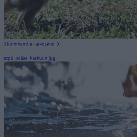
0 kommenttia
-
arvosana: 0
etpä_pääse_karkuun.jpg