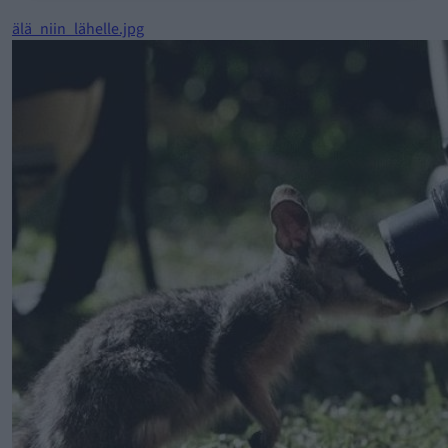
älä_niin_lähelle.jpg