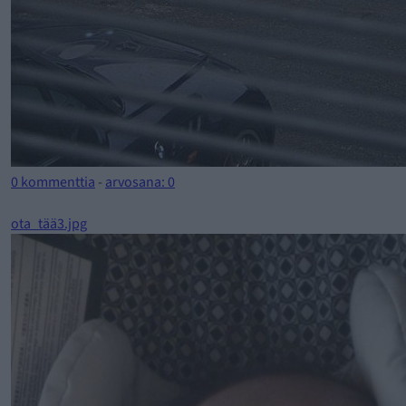
0 kommenttia
-
arvosana: 0
ota_tää3.jpg