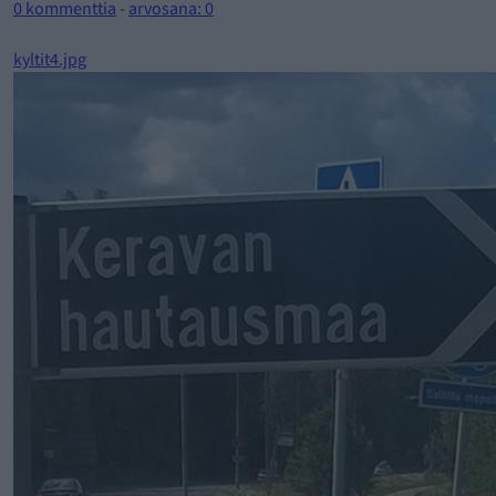
0 kommenttia
-
arvosana: 0
kyltit4.jpg