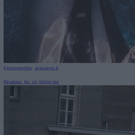
0 kommenttia
-
arvosana: 0
fiksataas_toi_sit_töihin.jpg