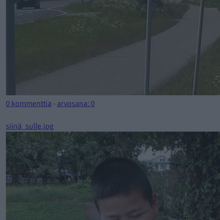
0 kommenttia
-
arvosana: 0
siinä_sulle.jpg