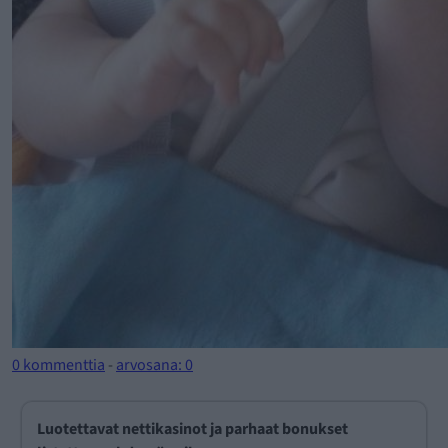
0 kommenttia
-
arvosana: 0
Luotettavat nettikasinot ja parhaat bonukset