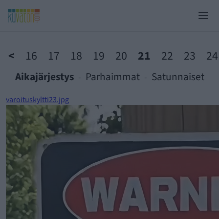
Kaikenmoissii kuvei
<
16
17
18
19
20
21
22
23
24
Nettikasinot
Aikajärjestys
Parhaimmat
Satunnaiset
Aikajärjestys
-
-
Lähetä kuva
varoituskyltti23.jpg
Parhaimmat
Ilmaiskierrokset
Satunnaiset
Uudet nettikasinot
Tunnus
Pikakasinot
Salasana
Suomalaiset nettikasinot
Parhaat nettikasinot
Muista minut
Kirjaudu
Kasinobonukset