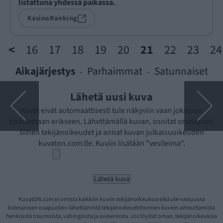
listattuna yhdessä paikassa.
KasinoRanking
<
16
17
18
19
20
21
22
23
24
Aikajärjestys
Parhaimmat
Satunnaiset
-
-
Lähetä uusi kuva
Kuvat eivät automaattisesti tule näkyviin vaan jokainen
tarkistetaan erikseen. Lähettämällä kuvan, osoitat omistavasi
siihen tekijänoikeudet ja annat kuvan julkaisuoikeuden
kuvaton.com:lle. Kuviin lisätään "vesileima".
KuvatON.com ei omista kaikkiin kuviin tekijänoikeuksia eikä ole vastuussa
kolmansien osapuolien lähettämistä tekijänoikeudettomien kuvien aiheuttamista
henkisistä traumoista, vahingoista ja avioeroista. Jos löydät oman, tekijänoikeuksia