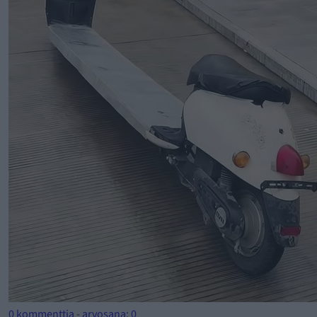
0 kommenttia
-
arvosana: 0