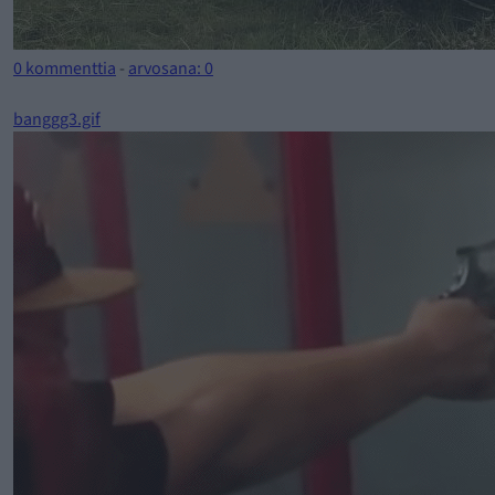
0 kommenttia
-
arvosana: 0
banggg3.gif