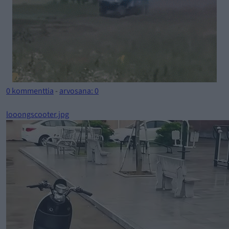
0 kommenttia
-
arvosana: 0
looongscooter.jpg