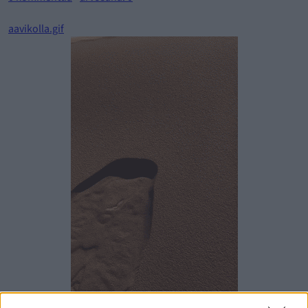
aavikolla.gif