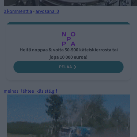
0 kommenttia
-
arvosana: 0
Heitä noppaa & voita 50-500 käteiskierrosta tai
jopa 10 000 euroa!
PELAA
meinas_lähtee_käsistä.gif