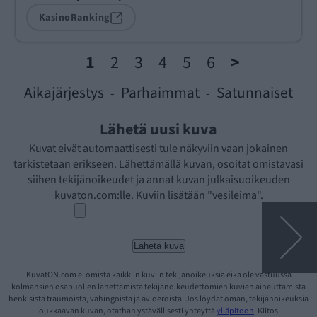
KasinoRanking
1
2
3
4
5
6
>
Aikajärjestys
Parhaimmat
Satunnaiset
-
-
Lähetä uusi kuva
Kuvat eivät automaattisesti tule näkyviin vaan jokainen
tarkistetaan erikseen. Lähettämällä kuvan, osoitat omistavasi
siihen tekijänoikeudet ja annat kuvan julkaisuoikeuden
kuvaton.com:lle. Kuviin lisätään "vesileima".
KuvatON.com ei omista kaikkiin kuviin tekijänoikeuksia eikä ole vastuussa
kolmansien osapuolien lähettämistä tekijänoikeudettomien kuvien aiheuttamista
henkisistä traumoista, vahingoista ja avioeroista. Jos löydät oman, tekijänoikeuksia
loukkaavan kuvan, otathan ystävällisesti yhteyttä
ylläpitoon
. Kiitos.