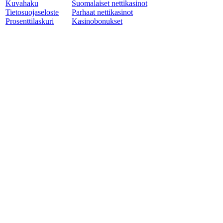
Kuvahaku
Suomalaiset nettikasinot
Tietosuojaseloste
Parhaat nettikasinot
Prosenttilaskuri
Kasinobonukset