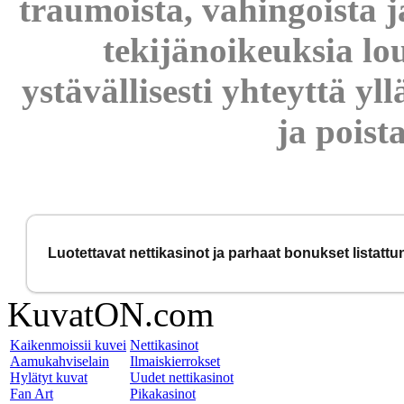
traumoista, vahingoista j
tekijänoikeuksia l
ystävällisesti yhteyttä yl
ja pois
Luotettavat nettikasinot ja parhaat bonukset listatt
KuvatON.com
Kaikenmoissii kuvei
Nettikasinot
Aamukahviselain
Ilmaiskierrokset
Hylätyt kuvat
Uudet nettikasinot
Fan Art
Pikakasinot