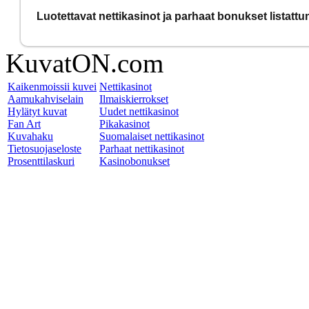
Luotettavat nettikasinot ja parhaat bonukset listatt
KuvatON.com
Kaikenmoissii kuvei
Nettikasinot
Aamukahviselain
Ilmaiskierrokset
Hylätyt kuvat
Uudet nettikasinot
Fan Art
Pikakasinot
Kuvahaku
Suomalaiset nettikasinot
Tietosuojaseloste
Parhaat nettikasinot
Prosenttilaskuri
Kasinobonukset