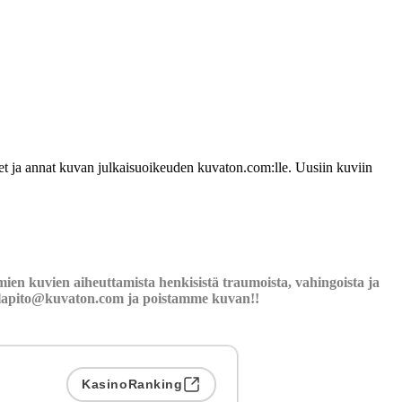
udet ja annat kuvan julkaisuoikeuden kuvaton.com:lle. Uusiin kuviin
ien kuvien aiheuttamista henkisistä traumoista, vahingoista ja
llapito@kuvaton.com
ja poistamme kuvan!!
KasinoRanking