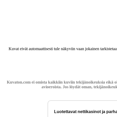
Kuvat eivät automaattisesti tule näkyviin vaan jokainen tarkisteta
Kuvaton.com ei omista kaikkiin kuviin tekijänoikeuksia eikä o
avioeroista. Jos löydät oman, tekijänoikeu
Luotettavat nettikasinot ja par