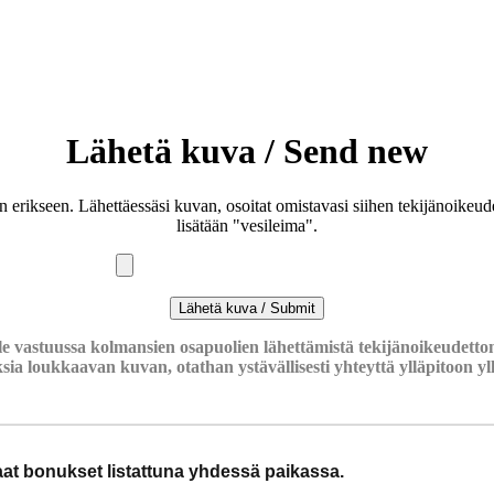
Lähetä kuva / Send new
an erikseen. Lähettäessäsi kuvan, osoitat omistavasi siihen tekijänoike
lisätään "vesileima".
le vastuussa kolmansien osapuolien lähettämistä tekijänoikeudettom
ksia loukkaavan kuvan, otathan ystävällisesti yhteyttä ylläpitoon
y
haat bonukset listattuna yhdessä paikassa.