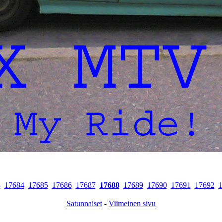
3
17684
17685
17686
17687
17688
17689
17690
17691
17692
Satunnaiset
-
Viimeinen sivu