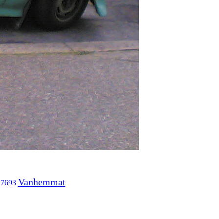
Vanhemmat
17693