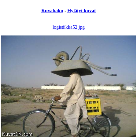
Kuvahaku
-
Hylätyt kuvat
logistiikka52.jpg