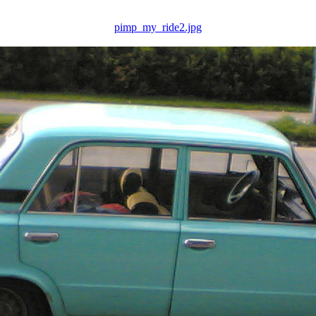
pimp_my_ride2.jpg