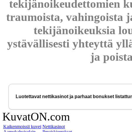
tekijänoikeudettomien ku
traumoista, vahingoista j
tekijänoikeuksia l
ystävällisesti yhteyttä yl
ja pois
Luotettavat nettikasinot ja parhaat bonukset listatt
KuvatON.com
Kaikenmoissii kuvei
Nettikasinot
Aamukahviselain
Ilmaiskierrokset