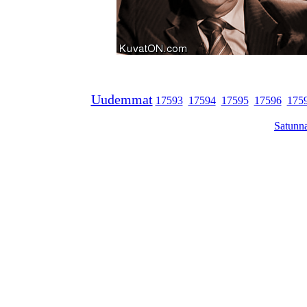
Uudemmat
17593
17594
17595
17596
175
Satunna