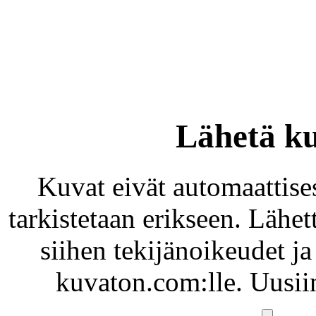
Lähetä ku
Kuvat eivät automaattise
tarkistetaan erikseen. Lähet
siihen tekijänoikeudet j
kuvaton.com:lle. Uusiin