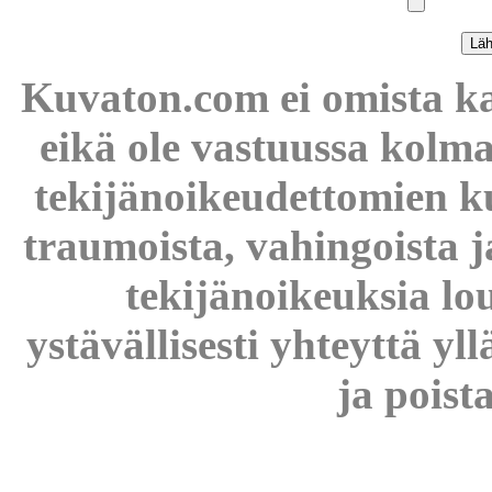
Kuvaton.com ei omista ka
eikä ole vastuussa kolma
tekijänoikeudettomien ku
traumoista, vahingoista j
tekijänoikeuksia l
ystävällisesti yhteyttä yl
ja pois