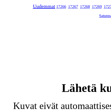
Uudemmat
17266
17267
17268
17269
172
Satunna
Lähetä ku
Kuvat eivät automaattise