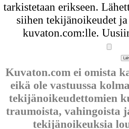
tarkistetaan erikseen. Lähet
siihen tekijänoikeudet j
kuvaton.com:lle. Uusiin
Kuvaton.com ei omista ka
eikä ole vastuussa kolma
tekijänoikeudettomien ku
traumoista, vahingoista j
tekijänoikeuksia l