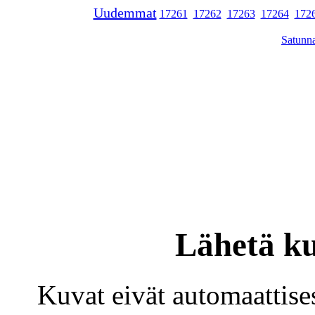
Uudemmat
17261
17262
17263
17264
172
Satunna
Lähetä ku
Kuvat eivät automaattise