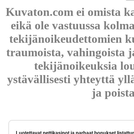
Kuvaton.com ei omista ka
eikä ole vastuussa kolma
tekijänoikeudettomien ku
traumoista, vahingoista j
tekijänoikeuksia l
ystävällisesti yhteyttä yl
ja pois
Luotettavat nettikasinot ja parhaat bonukset listatt