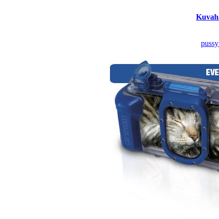
Kuvah
pussy