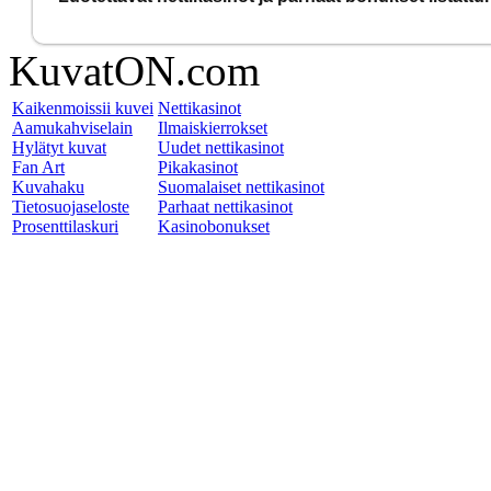
KuvatON.com
Kaikenmoissii kuvei
Nettikasinot
Aamukahviselain
Ilmaiskierrokset
Hylätyt kuvat
Uudet nettikasinot
Fan Art
Pikakasinot
Kuvahaku
Suomalaiset nettikasinot
Tietosuojaseloste
Parhaat nettikasinot
Prosenttilaskuri
Kasinobonukset