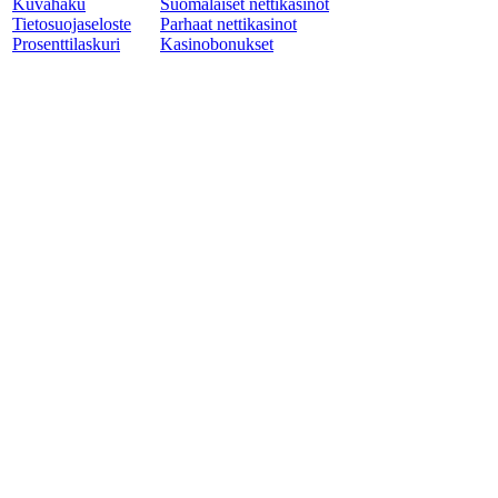
Kuvahaku
Suomalaiset nettikasinot
Tietosuojaseloste
Parhaat nettikasinot
Prosenttilaskuri
Kasinobonukset