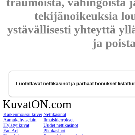
traumoista, vahingoista j
tekijänoikeuksia l
ystävällisesti yhteyttä yl
ja pois
Luotettavat nettikasinot ja parhaat bonukset listatt
KuvatON.com
Kaikenmoissii kuvei
Nettikasinot
Aamukahviselain
Ilmaiskierrokset
Hylätyt kuvat
Uudet nettikasinot
Fan Art
Pikakasinot