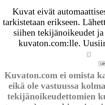
Kuvat eivät automaattise
tarkistetaan erikseen. Lähet
siihen tekijänoikeudet j
kuvaton.com:lle. Uusiin
Kuvaton.com ei omista ka
eikä ole vastuussa kolma
tekijänoikeudettomien ku