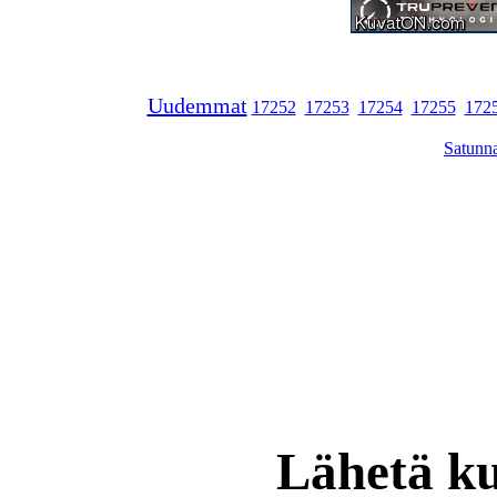
Uudemmat
17252
17253
17254
17255
172
Satunna
Lähetä ku