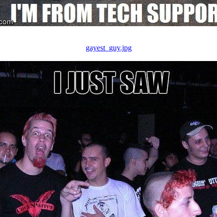
gayest_guy.jpg