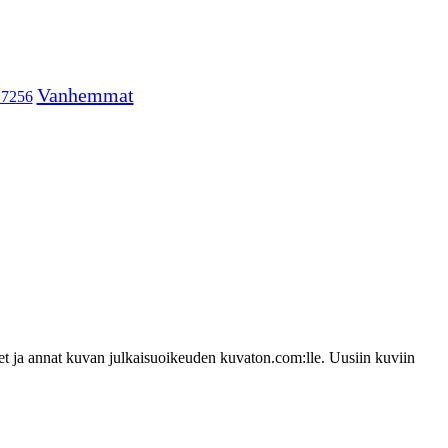
Vanhemmat
17256
udet ja annat kuvan julkaisuoikeuden kuvaton.com:lle. Uusiin kuviin