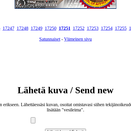
6
17247
17248
17249
17250
17251
17252
17253
17254
17255
Satunnaiset
-
Viimeinen sivu
Lähetä kuva / Send new
an erikseen. Lähettäessäsi kuvan, osoitat omistavasi siihen tekijänoike
lisätään "vesileima".