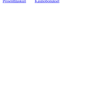
Prosenttilaskuri
Kasinobonukset