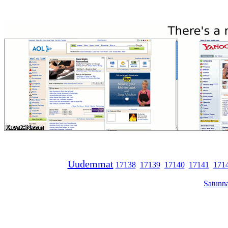
Uudemmat
17138
17139
17140
17141
171
Satunna