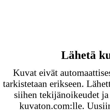
Lähetä ku
Kuvat eivät automaattise
tarkistetaan erikseen. Lähet
siihen tekijänoikeudet j
kuvaton.com:lle. Uusiin