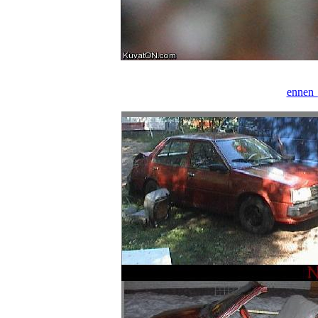
ennen_