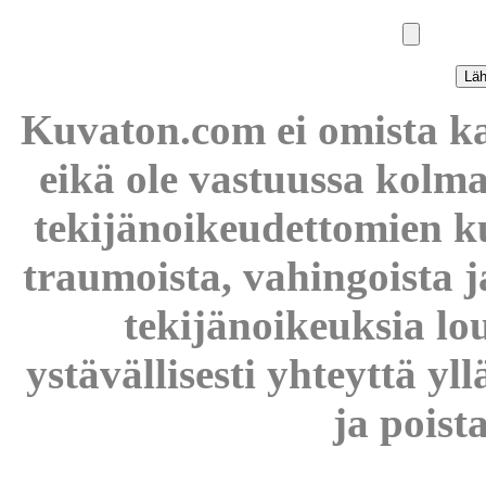
Kuvaton.com ei omista ka
eikä ole vastuussa kolma
tekijänoikeudettomien ku
traumoista, vahingoista j
tekijänoikeuksia l
ystävällisesti yhteyttä yl
ja pois