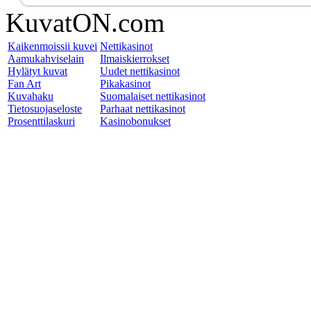
KuvatON.com
Kaikenmoissii kuvei
Nettikasinot
Aamukahviselain
Ilmaiskierrokset
Hylätyt kuvat
Uudet nettikasinot
Fan Art
Pikakasinot
Kuvahaku
Suomalaiset nettikasinot
Tietosuojaseloste
Parhaat nettikasinot
Prosenttilaskuri
Kasinobonukset