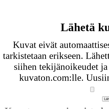
Lähetä ku
Kuvat eivät automaattise
tarkistetaan erikseen. Lähet
siihen tekijänoikeudet j
kuvaton.com:lle. Uusiin