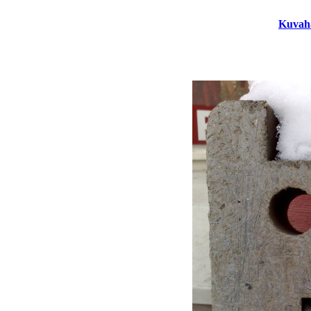
Kuvah