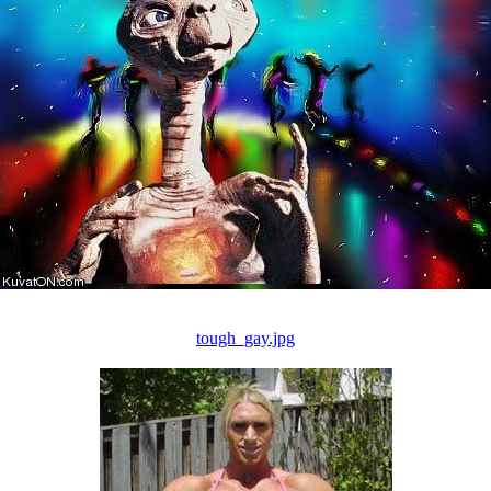
tough_gay.jpg