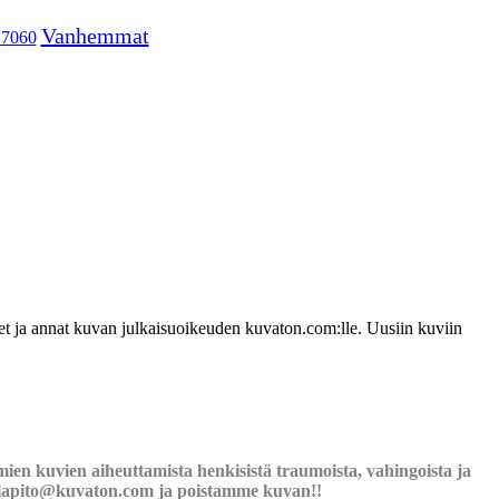
Vanhemmat
17060
udet ja annat kuvan julkaisuoikeuden kuvaton.com:lle. Uusiin kuviin
ien kuvien aiheuttamista henkisistä traumoista, vahingoista ja
llapito@kuvaton.com
ja poistamme kuvan!!