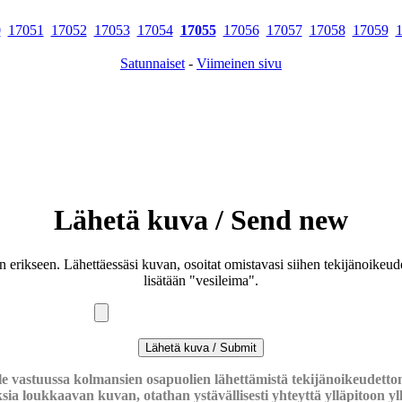
0
17051
17052
17053
17054
17055
17056
17057
17058
17059
Satunnaiset
-
Viimeinen sivu
Lähetä kuva / Send new
an erikseen. Lähettäessäsi kuvan, osoitat omistavasi siihen tekijänoike
lisätään "vesileima".
le vastuussa kolmansien osapuolien lähettämistä tekijänoikeudettom
ksia loukkaavan kuvan, otathan ystävällisesti yhteyttä ylläpitoon
y