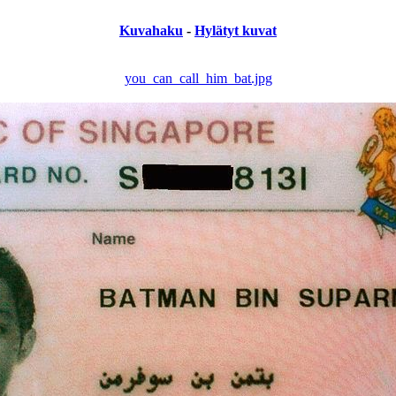
Kuvahaku
-
Hylätyt kuvat
you_can_call_him_bat.jpg