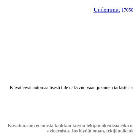
Uudemmat
1705
Kuvat eivät automaattisesti tule näkyviin vaan jokainen tarkisteta
Kuvaton.com ei omista kaikkiin kuviin tekijänoikeuksia eikä o
avioeroista. Jos löydät oman, tekijänoikeu