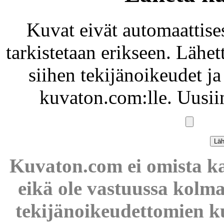
Kuvat eivät automaattise
tarkistetaan erikseen. Lähet
siihen tekijänoikeudet j
kuvaton.com:lle. Uusiin
Kuvaton.com ei omista ka
eikä ole vastuussa kolma
tekijänoikeudettomien ku