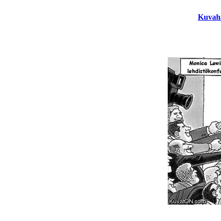
Kuvah