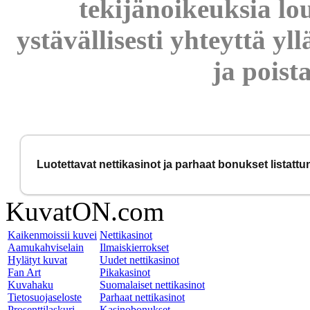
tekijänoikeuksia l
ystävällisesti yhteyttä yl
ja pois
Luotettavat nettikasinot ja parhaat bonukset listatt
KuvatON.com
Kaikenmoissii kuvei
Nettikasinot
Aamukahviselain
Ilmaiskierrokset
Hylätyt kuvat
Uudet nettikasinot
Fan Art
Pikakasinot
Kuvahaku
Suomalaiset nettikasinot
Tietosuojaseloste
Parhaat nettikasinot
Prosenttilaskuri
Kasinobonukset