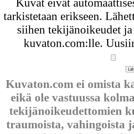
Kuvat eivät automaattise
tarkistetaan erikseen. Lähet
siihen tekijänoikeudet j
kuvaton.com:lle. Uusiin
Kuvaton.com ei omista ka
eikä ole vastuussa kolma
tekijänoikeudettomien ku
traumoista, vahingoista j