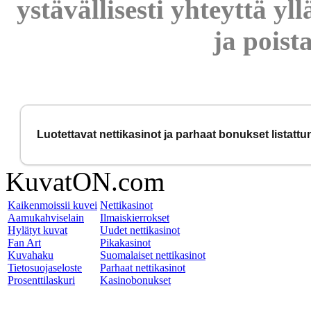
ystävällisesti yhteyttä yl
ja pois
Luotettavat nettikasinot ja parhaat bonukset listatt
KuvatON.com
Kaikenmoissii kuvei
Nettikasinot
Aamukahviselain
Ilmaiskierrokset
Hylätyt kuvat
Uudet nettikasinot
Fan Art
Pikakasinot
Kuvahaku
Suomalaiset nettikasinot
Tietosuojaseloste
Parhaat nettikasinot
Prosenttilaskuri
Kasinobonukset