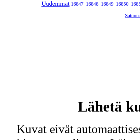
Uudemmat
16847
16848
16849
16850
168
Satunna
Lähetä ku
Kuvat eivät automaattise