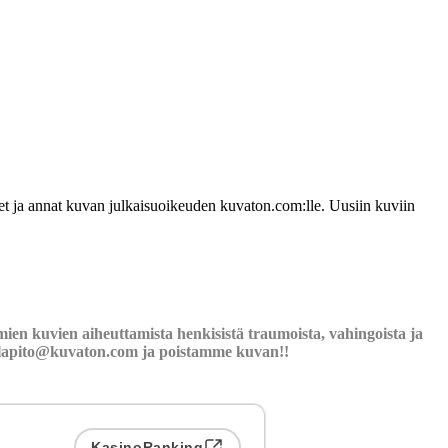
udet ja annat kuvan julkaisuoikeuden kuvaton.com:lle. Uusiin kuviin
ien kuvien aiheuttamista henkisistä traumoista, vahingoista ja
llapito@kuvaton.com
ja poistamme kuvan!!
KasinoRanking