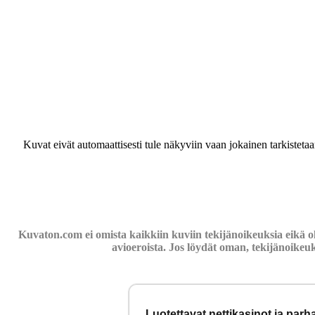
Kuvat eivät automaattisesti tule näkyviin vaan jokainen tarkisteta
Kuvaton.com ei omista kaikkiin kuviin tekijänoikeuksia eikä o
avioeroista. Jos löydät oman, tekijänoikeu
Luotettavat nettikasinot ja par