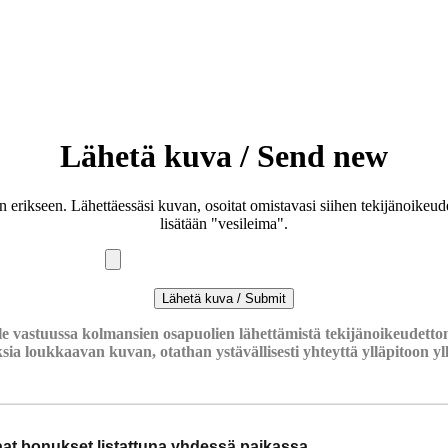
Lähetä kuva / Send new
an erikseen. Lähettäessäsi kuvan, osoitat omistavasi siihen tekijänoike
lisätään "vesileima".
le vastuussa kolmansien osapuolien lähettämistä tekijänoikeudettom
ksia loukkaavan kuvan, otathan ystävällisesti yhteyttä ylläpitoon
y
haat bonukset listattuna yhdessä paikassa.