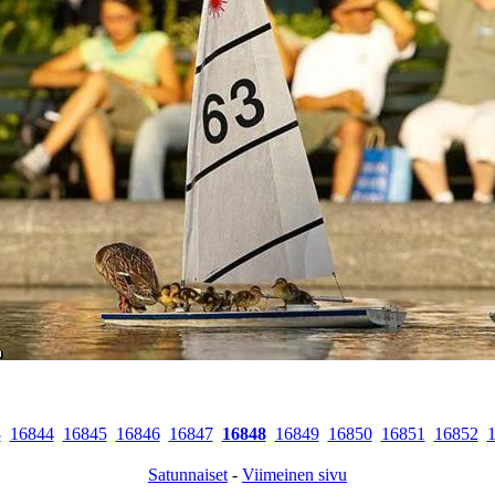
3
16844
16845
16846
16847
16848
16849
16850
16851
16852
Satunnaiset
-
Viimeinen sivu