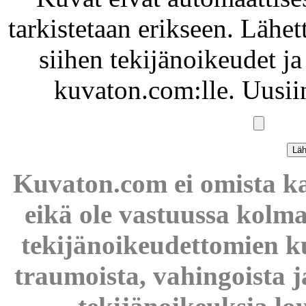
tarkistetaan erikseen. Lähet
siihen tekijänoikeudet j
kuvaton.com:lle. Uusiin
Kuvaton.com ei omista ka
eikä ole vastuussa kolma
tekijänoikeudettomien ku
traumoista, vahingoista j