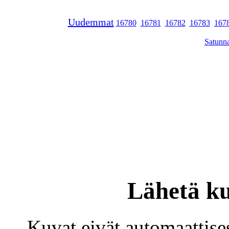
Uudemmat
16780
16781
16782
16783
167
Satunna
Lähetä ku
Kuvat eivät automaattise