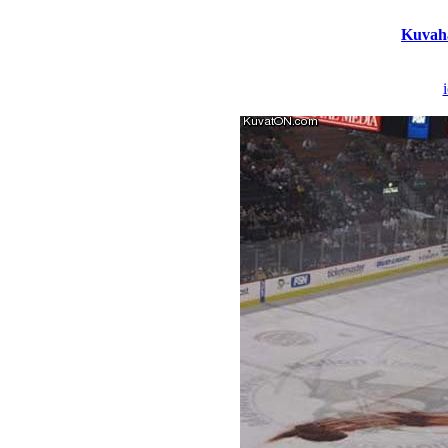
Kuvah