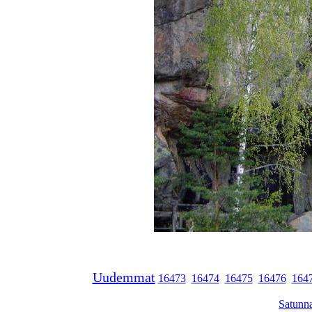
Uudemmat
16473
16474
16475
16476
164
Satunna