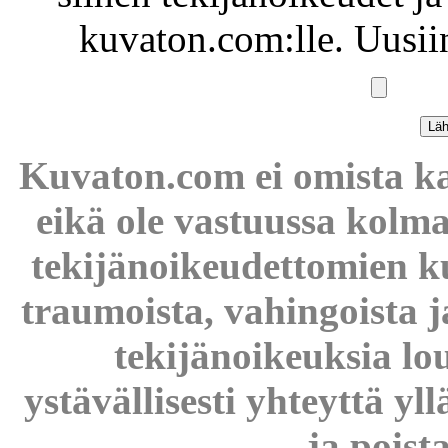
kuvaton.com:lle. Uusiin
Kuvaton.com ei omista ka
eikä ole vastuussa kolma
tekijänoikeudettomien ku
traumoista, vahingoista j
tekijänoikeuksia l
ystävällisesti yhteyttä yl
ja pois