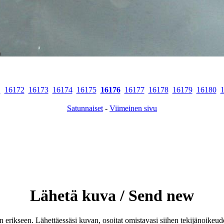
1
16172
16173
16174
16175
16176
16177
16178
16179
16180
Satunnaiset
-
Viimeinen sivu
Lähetä kuva / Send new
an erikseen. Lähettäessäsi kuvan, osoitat omistavasi siihen tekijänoike