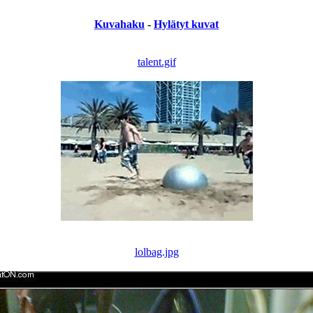
Kuvahaku
-
Hylätyt kuvat
talent.gif
lolbag.jpg