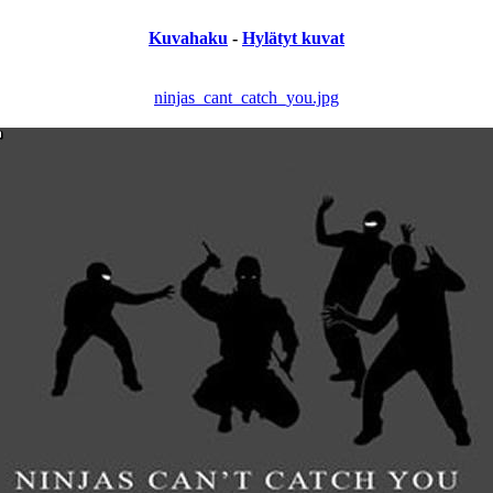
Kuvahaku
-
Hylätyt kuvat
ninjas_cant_catch_you.jpg